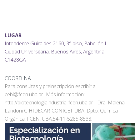
LUGAR
Intendente Guiraldes 2160, 3° piso, Pabellón II.
Ciudad Universitaria, Buenos Aires, Argentina.
C1428GA
COORDINA
Para consultas y preinscripción escribir a:
cebi@fcen.uba.ar -Más información:
http://biotecnologiaindustrial.fcen.uba.ar - Dra. Malena
Landoni CIHIDECAR-CONICET-UBA. Dpto. Química
Orgánica, FCEN, UBA:54-11-5285-8538.