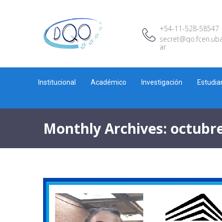
+54-11-528-58547
secret@qo.fcen.uba
ar
Institucional
Académico
Investigación
Estudia
Monthly Archives: octubr