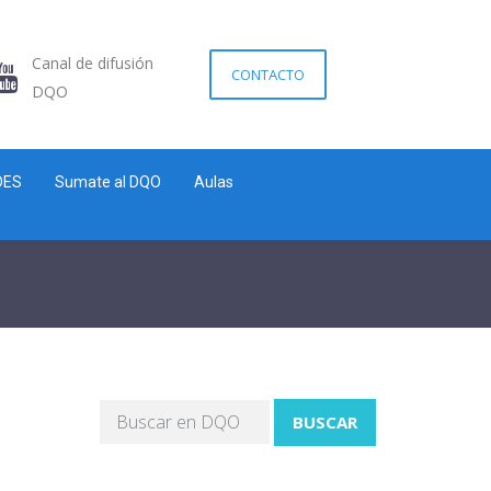
Canal de difusión
CONTACTO
DQO
DES
Sumate al DQO
Aulas
BUSCAR