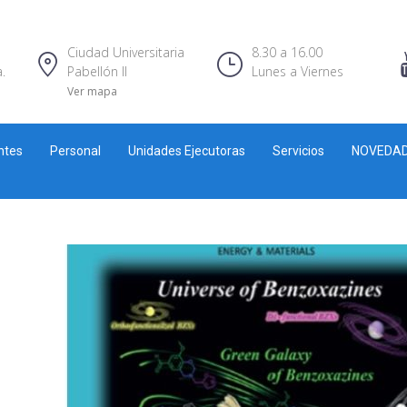
Ciudad Universitaria
8.30 a 16.00
.
Pabellón II
Lunes a Viernes
Ver mapa
ntes
Personal
Unidades Ejecutoras
Servicios
NOVEDA