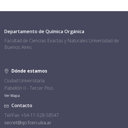
Departamento de Química Orgánica
Facultad de Ciencias Exactas y Naturales Universidad de
Buenos Aires
Dónde estamos
Ciudad Universitaria
Pabellón II - Tercer Piso
Ver Mapa
Contacto
Tel/Fax: +54-11-528-58547
secret@qo.fcen.uba.ar