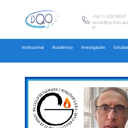
+54-11-528-58547
secret@qo.fcen.uba
ar
Institucional
Académico
Investigación
Estudia