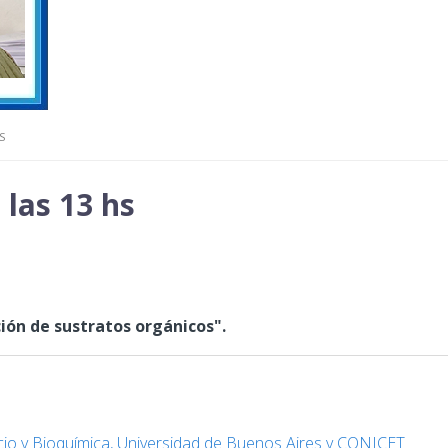
S
 las 13 hs
ción de sustratos orgánicos".
cio y Bioquímica, Universidad de Buenos Aires y CONICET